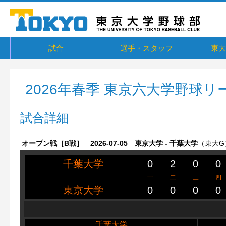
試合
選手・スタッフ
東大
東京六大学野球リーグ戦
東京六大学野球新人戦
東京六大学野球社会人対抗戦
東京六大学トーナメント・六大学選
京都大学定期戦
国立七大学戦（旧七帝戦）
東京都国公立大学戦
オープン戦
その他交流戦等
選手・スタッフ
選手からメッセージ
卒部生
概要・
戦績・
練習
ユニフ
東大球
一誠寮
東京大
関連リ
抜
2026年春季 東京六大学野球リ
試合詳細
オープン戦［B戦］ 2026-07-05 東京大学 - 千葉大学
（東大G
千葉大学
0
2
0
0
一
二
三
四
東京大学
0
0
0
0
千葉大学