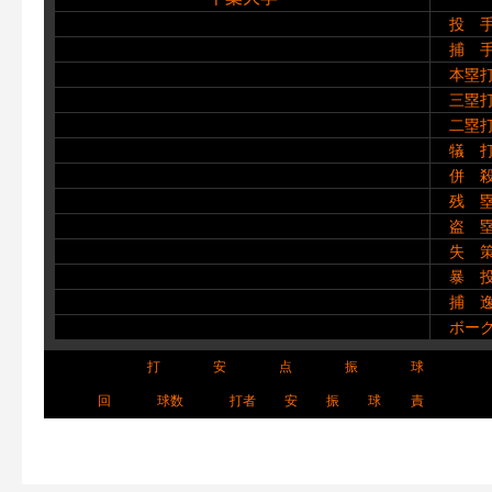
投 
捕 
本塁
三塁
二塁
犠 
併 
残 
盗 
失 
暴 
捕 
ボー
打
安
点
振
球
回
球数
打者
安
振
球
責