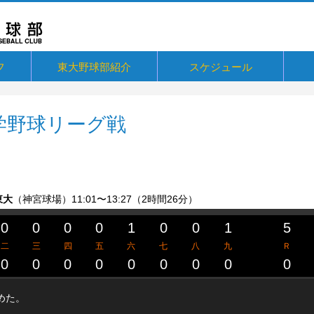
フ
東大野球部紹介
スケジュール
ジ
概要・歴史
戦績・記録
練習
ユニフォーム
東大球場
一誠寮
東京大学応援歌「ただひとつ」
関連リンク
東京
メルマ
Fac
Twitt
Inst
You
支援
10
ブロ
東大
東大
大学野球リーグ戦
東大
（神宮球場）
11:01〜13:27（2時間26分）
0
0
0
0
1
0
0
1
5
二
三
四
五
六
七
八
九
Ｒ
0
0
0
0
0
0
0
0
0
めた。