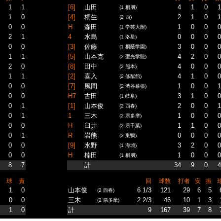
1
1
[6]
山田
4
1
0
1
(1 桐朋)
1
0
[4]
桐生
2
1
0
1
(2 西)
0
0
H
森田
1
0
0
0
(1 学芸大附)
2
1
4
水島
0
0
0
0
(1 洛星)
0
0
[3]
佐藤
3
0
0
0
(1 桐蔭学園)
1
1
[5]
山本克
4
2
0
0
(2 聖光学院)
2
0
[8]
田中
4
0
0
0
(2 熊本)
1
1
[2]
喜入
4
1
0
0
(2 修猷館)
0
0
[7]
風間
1
0
0
1
(2 渋谷幕張)
0
0
H7
古田
3
1
0
0
(1 岐阜)
0
1
[1]
山本俊
2
0
0
1
(2 西春)
0
1
1
三木
1
0
0
0
(2 県多摩)
0
0
H
臼井
1
1
0
0
(2 県千葉)
0
1
R
岩熊
0
0
0
0
(2 巣鴨)
0
0
[9]
水野
3
2
0
0
(1 海城)
0
0
H
楠田
1
0
0
0
(1 桐朋)
8
7
計
34
9
0
4
球
責
回
球数
打者
安
振
1
0
山本俊
6 1/3
121
29
6
5
(2 西春)
0
0
三木
2 2/3
46
10
1
3
(2 県多摩)
1
0
計
9
167
39
7
8