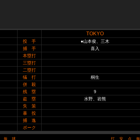
TOKYO
投 手
●山本俊、三木
捕 手
喜入
本塁打
三塁打
二塁打
犠 打
桐生
併 殺
残 塁
9
盗 塁
水野、岩熊
失 策
暴 投
捕 逸
ボーク
振
球
打
安
点
振