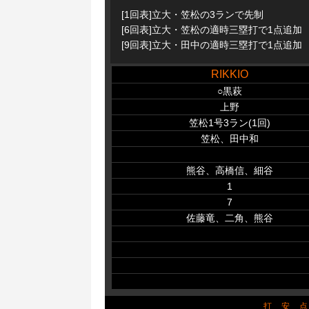
[1回表]立大・笠松の3ランで先制
[6回表]立大・笠松の適時三塁打で1点追加
[9回表]立大・田中の適時三塁打で1点追加
RIKKIO
○黒萩
上野
笠松1号3ラン(1回)
笠松、田中和
熊谷、高橋信、細谷
1
7
佐藤竜、二角、熊谷
打
安
点