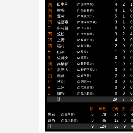
[9]
田中和
4
2
1
(2 西南学院)
[6]
熊谷
4
1
0
(1 仙台育英)
[8]
豊村
5
1
0
(2 東農大二)
[7]
佐藤竜
3
1
0
(2 國學院久我)
7
中村健
0
0
0
(2 済々黌)
[5]
笠松
3
2
4
(1 大阪桐蔭)
[2]
上野
4
0
0
(2 長崎日大)
[3]
稲村
2
0
0
(2 桜美林)
H
山本
1
0
0
(2 星稜)
3
佐藤央
0
0
0
(2 高田)
[4]
高橋信
1
0
0
(2 長野日大)
H4
渡邊大
0
0
0
(1 神戸国際大)
[1]
黒萩
2
0
0
(2 遊学館)
H
秋山
0
0
0
(2 関東一)
R
二角
0
0
0
(2 広島新庄)
1
細谷
0
0
0
(2 佐久長聖)
計
29
7
5
回
球数
打者
安
振
黒萩
6
78
24
6
4
(2 遊学館)
細谷
3
46
12
3
0
(2 佐久長聖)
計
9
124
36
9
4