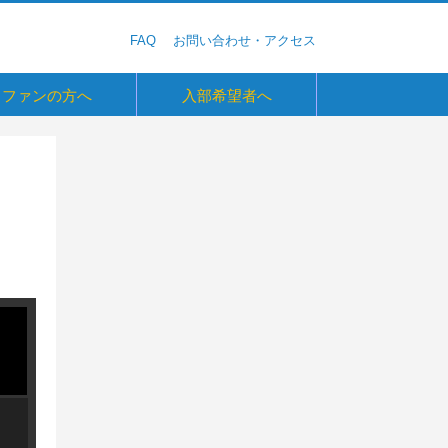
FAQ
お問い合わせ・アクセス
ファンの方へ
入部希望者へ
六大学野球観戦ガイド
ガ・Monthly Letter
ebook
er
agram
Tube
基金
0周年連載企画
グ
の学生へ
野球部を目指す高校生へ