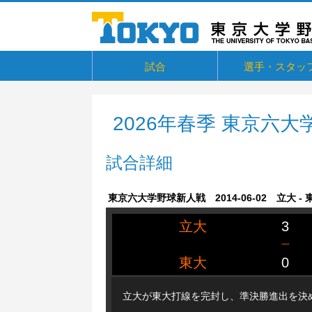
試合
選手・スタッ
東京六大学野球リーグ戦
東京六大学野球新人戦
東京六大学野球社会人対抗戦
東京六大学トーナメント・六大学選
京都大学定期戦
国立七大学戦（旧七帝戦）
東京都国公立大学戦
オープン戦
その他交流戦等
選手・スタッフ
選手からメッセー
卒部生
抜
2026年春季 東京六
試合詳細
東京六大学野球新人戦 2014-06-02 立大 - 
立大
3
一
東大
0
立大が東大打線を完封し、準決勝進出を決