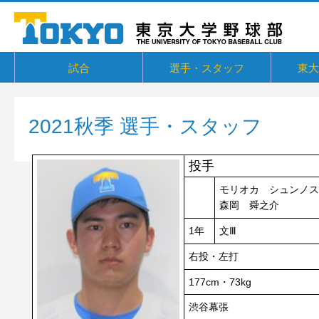
試合
選手・スタッフ
東大
東京六大学野球リーグ戦
東京六大学野球新人戦
東京六大学野球社会人対抗戦
東京六大学トーナメント・六大学選
京都大学定期戦
国立七大学戦（旧七帝戦）
東京都国公立大学戦
オープン戦
その他交流戦等
選手・スタッフ
選手からメッセージ
卒部生
概要・
戦績・
練習
ユニフ
東大球
一誠寮
東京大
関連リ
抜
2021秋季 選手・スタッフ
投手
モリオカ シュンノス
森岡 舜之介
1年
文Ⅲ
右投・左打
177cm・73kg
渋谷幕張