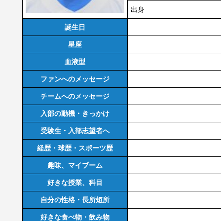
出身
誕生日
星座
血液型
ファンへのメッセージ
チームへのメッセージ
入部の動機・きっかけ
受験生・入部志望者へ
経歴・球歴・スポーツ歴
趣味、マイブーム
好きな授業、科目
自分の性格・長所短所
好きな食べ物・飲み物