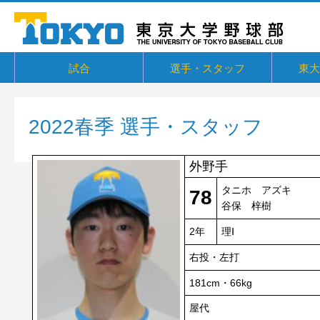
試合
選手・スタッフ
東大
東京六大学野球リーグ戦
東京六大学野球新人戦
東京六大学野球社会人対抗戦
東京六大学トーナメント・六大学選
京都大学定期戦
国立七大学戦（旧七帝戦）
東京都国公立大学戦
オープン戦
その他交流戦等
選手・スタッフ
選手からメッセージ
卒部生
概要・
戦績・
練習
ユニフ
東大球
一誠寮
東京大
関連リ
抜
2022春季 選手・スタッフ
外野手
タニホ アズキ
78
谷保 梓樹
2年
理Ⅰ
右投・左打
181cm・66kg
屋代