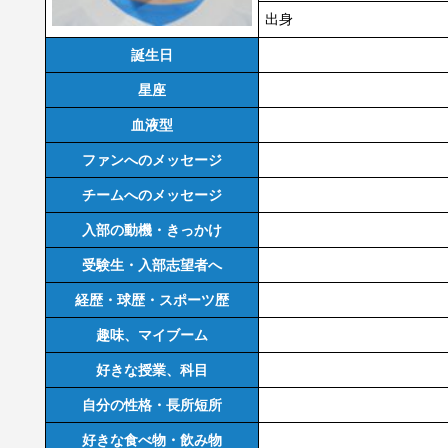
出身
誕生日
星座
血液型
ファンへのメッセージ
チームへのメッセージ
入部の動機・きっかけ
受験生・入部志望者へ
経歴・球歴・スポーツ歴
趣味、マイブーム
好きな授業、科目
自分の性格・長所短所
好きな食べ物・飲み物