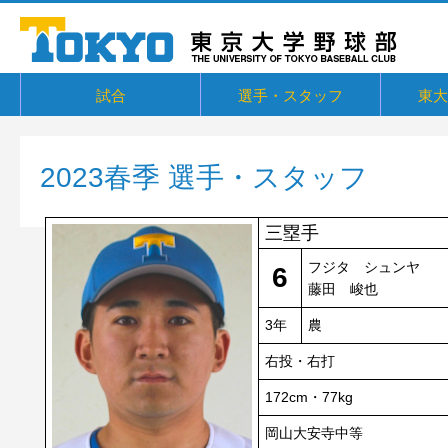
試合
選手・スタッフ
東大
東京六大学野球リーグ戦
東京六大学野球新人戦
東京六大学野球社会人対抗戦
東京六大学トーナメント・六大学選
京都大学定期戦
国立七大学戦（旧七帝戦）
東京都国公立大学戦
オープン戦
その他交流戦等
選手・スタッフ
選手からメッセージ
卒部生
概要・
戦績・
練習
ユニフ
東大球
一誠寮
東京大
関連リ
抜
2023春季 選手・スタッフ
三塁手
フジタ シュンヤ
6
藤田 峻也
3年
農
右投・右打
172cm・77kg
岡山大安寺中等