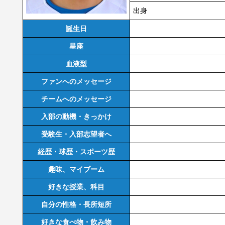
出身
誕生日
星座
血液型
ファンへのメッセージ
チームへのメッセージ
入部の動機・きっかけ
受験生・入部志望者へ
経歴・球歴・スポーツ歴
趣味、マイブーム
好きな授業、科目
自分の性格・長所短所
好きな食べ物・飲み物