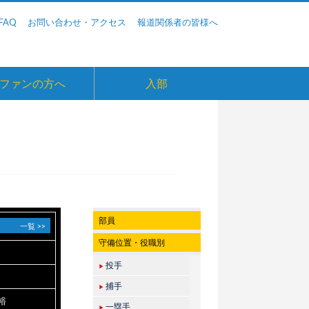
FAQ
お問い合わせ・アクセス
報道関係者の皆様へ
ファンの方へ
入部
部員
一覧 >>
守備位置・役職別
投手
▶
捕手
▶
裕
一塁手
▶