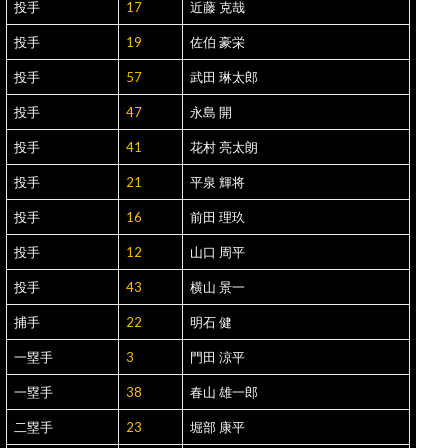
投手
17
近藤 克哉
投手
19
佐伯 豪栄
投手
57
武田 琳太郎
投手
47
永島 開
投手
41
花村 亮太朗
投手
21
平泉 輝将
投手
16
前田 理玖
投手
12
山口 周平
投手
43
横山 景一
捕手
22
明石 健
一塁手
3
門田 涼平
一塁手
38
春山 雄一郎
二塁手
23
堀部 康平