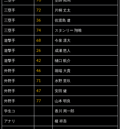
二塁手
70
塗師 拓馬
三塁手
72
片桐 丈太
三塁手
36
佐渡島 遼
三塁手
74
スタンリー 翔唯
遊撃手
68
今泉 凛大
遊撃手
26
成瀬 悠人
遊撃手
42
樋口 航介
外野手
46
堀端 大貴
外野手
71
水野 里玖
外野手
47
安田 健
外野手
77
山本 明良
学生コ
香川 周一郎
アナリ
榎 祥吾