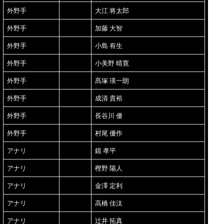
外野手
大江 将太郎
外野手
加藤 大智
外野手
小島 有生
外野手
小美野 晴寛
外野手
髙塚 瑛一朗
外野手
成清 貴裕
外野手
長谷川 優
外野手
村尾 優作
アナリ
鏡 孝平
アナリ
樫野 陽人
アナリ
金澤 定利
アナリ
高橋 佳汰
アナリ
辻井 拓真