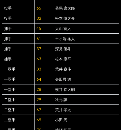
投手
65
昼馬 康太郎
投手
32
松本 慎之介
捕手
45
大山 寛人
捕手
61
土ヶ端 祐人
捕手
37
深見 優斗
捕手
63
松本 康平
一塁手
33
荒井 慶斗
一塁手
64
矢田貝 源
一塁手
28
横井 春太朗
二塁手
29
秋元 諒
二塁手
67
荒井 孝太
二塁手
69
小田 周