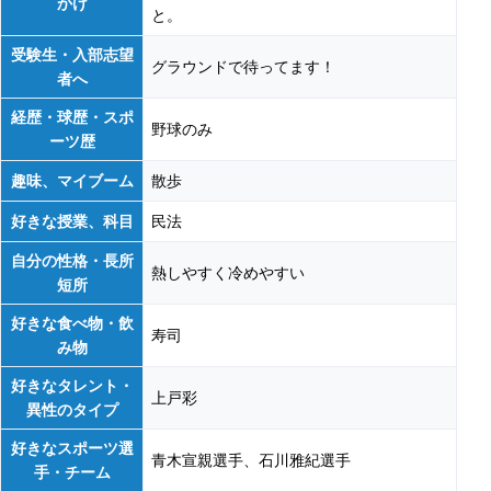
かけ
と。
受験生・入部志望
グラウンドで待ってます！
者へ
経歴・球歴・スポ
野球のみ
ーツ歴
趣味、マイブーム
散歩
好きな授業、科目
民法
自分の性格・長所
熱しやすく冷めやすい
短所
好きな食べ物・飲
寿司
み物
好きなタレント・
上戸彩
異性のタイプ
好きなスポーツ選
青木宣親選手、石川雅紀選手
手・チーム