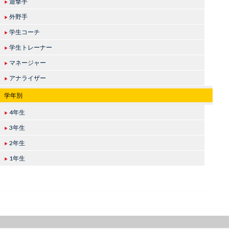
遊撃手
▶
外野手
▶
学生コーチ
▶
学生トレーナー
▶
マネージャー
▶
アナライザー
▶
学年別
4年生
▶
3年生
▶
2年生
▶
1年生
▶