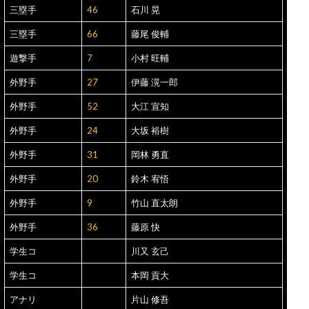
三塁手
46
石川 晃
三塁手
66
藤尾 俊輔
遊撃手
7
小村 旺輔
外野手
27
伊藤 滉一郎
外野手
52
大江 宣知
外野手
24
大坂 裕樹
外野手
31
岡林 勇直
外野手
20
鈴木 宥悟
外野手
9
竹山 直太朗
外野手
36
藤原 快
学生コ
川又 玄己
学生コ
本岡 貢大
アナリ
片山 修吾