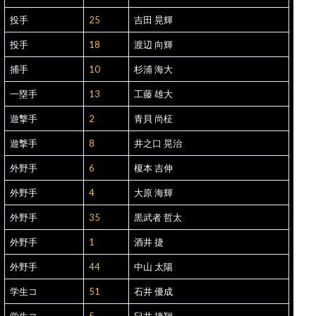
投手
25
吉田 晃輝
投手
18
渡辺 向輝
捕手
10
杉浦 海大
一塁手
13
工藤 雄大
遊撃手
2
青貝 尚柾
遊撃手
8
井之口 晃治
外野手
6
榎本 吉伸
外野手
4
大原 海輝
外野手
35
黒武者 哲太
外野手
1
酒井 捷
外野手
44
中山 太陽
学生コ
51
石井 優成