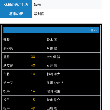
休日の過ごし方
散歩
将来の夢
裁判官
一覧 >>
部長
鈴木 匡
副部長
芦原 聡
監督
30
大久保 裕
助監督
40
石井 清
主将
10
杉浦 海大
チーフ
奥畑 ひかり
投手
14
増田 滉生
投手
15
持永 悠介
投手
49
山崎 琉