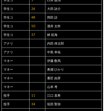
学生コ
5
臼井 捷翔
学生コ
26
大田 詠介
学生コ
48
岡田 諒
学生コ
50
酒井 太幹
学生コ
37
林 拓海
アナリ
内田 倖太郎
アナリ
中島 幸祐
マネー
伊藤 数馬
マネー
奥畑 ひかり
マネー
番匠 由芽
マネー
山本 考
投手
11
江口 直希
投手
34
垣田 聖弥