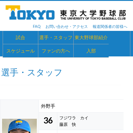
FAQ
お問い合わせ・アクセス
報道関係者の皆様へ
試合
選手・スタッフ
東大野球部紹介
スケジュール
ファンの方へ
入部
選手・スタッフ
外野手
36
フジワラ カイ
藤原 快