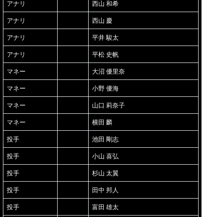
アナリ
西山 和希
アナリ
西山 慶
アナリ
平井 駿太
アナリ
平松 史帆
マネー
大沼 優里奈
マネー
小野 優海
マネー
山口 莉奈子
マネー
横田 麟
投手
池田 剛志
投手
小山 喜弘
投手
杉山 太翼
投手
田中 邦人
投手
富田 雄太