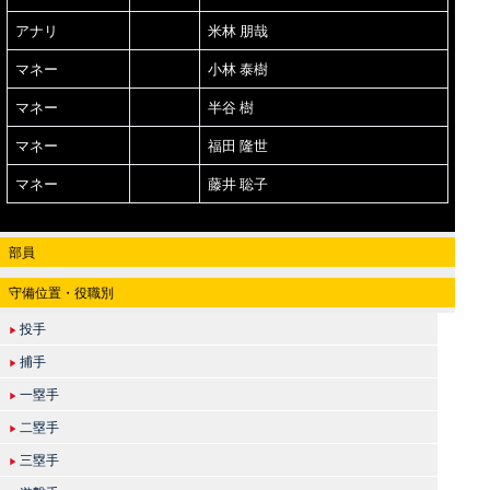
アナリ
米林 朋哉
マネー
小林 泰樹
マネー
半谷 樹
マネー
福田 隆世
マネー
藤井 聡子
部員
守備位置・役職別
投手
▶
捕手
▶
一塁手
▶
二塁手
▶
三塁手
▶