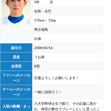
3年
法
右投・右打
170cm・75kg
県立福島
出身
誕生日
2004/03/16
星座
うお座
血液型
B型
ファンへのメッセ
応援よろしくお願いします！
ージ
チームへのメッセ
一緒に頑張ろう！
ージ
六大学野球を生で観て、その応援に惹か
入部の動機・きっ
れ、神宮の舞台でプレーしたいと思ったこ