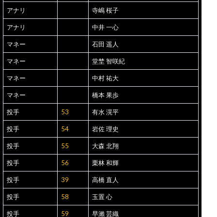
アナリ
寺嶋 桜子
アナリ
中井 一心
マネー
石田 遥人
マネー
堂埜 智咲紀
マネー
中村 祐大
マネー
橋本 果歩
投手
53
有水 滉平
投手
54
岩佐 理史
投手
55
大森 北翔
投手
56
栗林 和輝
投手
39
高橋 直人
投手
58
玉置 心
投手
59
早瀨 芸織