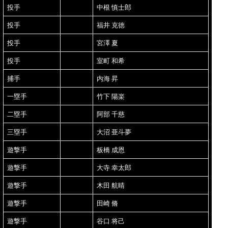
投手
中根 慎士郎
投手
福井 克徳
投手
宮澤 夏
投手
室町 和希
捕手
内海 昇
一塁手
竹下 陽楽
二塁手
阿部 千慈
三塁手
大沼 亜斗夢
遊撃手
板橋 成恩
遊撃手
大寺 幸太郎
遊撃手
木田 航晴
遊撃手
田崎 脩
遊撃手
谷口 将己