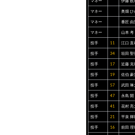
マネー
伊藤 数
マネー
奥畑 ひ
マネー
番匠 由
マネー
山本 考
投手
11
江口 直
投手
34
垣田 聖
投手
17
近藤 克
投手
19
佐伯 豪
投手
57
武田 琳
投手
47
永島 開
投手
41
花村 亮
投手
21
平泉 輝
投手
16
前田 理