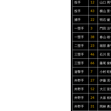
投手
12
山口 周
投手
43
横山 景
捕手
22
明石 健
一塁手
3
門田 涼
一塁手
38
春山 雄
二塁手
23
堀部 康
三塁手
46
石川 晃
三塁手
66
藤尾 俊
遊撃手
7
小村 旺
外野手
27
伊藤 滉
外野手
52
大江 宣
外野手
24
大坂 裕
外野手
31
岡林 勇