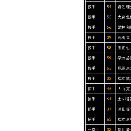
投手
54
岩佐 理
投手
55
大森 北
投手
56
栗林 和
投手
39
高橋 直
投手
58
玉置 心
投手
59
早瀨 芸
投手
65
昼馬 康
投手
32
松本 慎
捕手
45
大山 寛
捕手
61
土ヶ端 
捕手
37
深見 優
捕手
63
松本 康
一塁手
33
荒井 慶