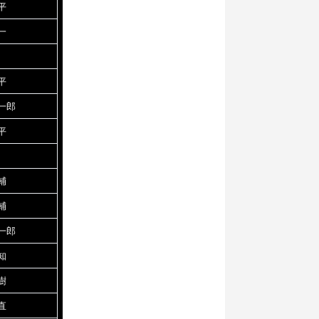
平
一
平
一郎
平
輔
輔
一郎
知
樹
直