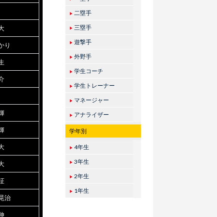
二塁手
▶
三塁手
大
▶
遊撃手
▶
かり
外野手
▶
生
学生コーチ
▶
介
学生トレーナー
▶
マネージャー
▶
輝
アナライザー
▶
輝
学年別
大
4年生
▶
3年生
大
▶
2年生
▶
柾
1年生
▶
晃治
伸