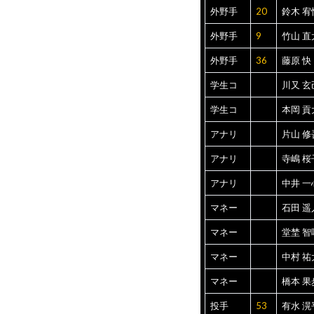
外野手
20
鈴木 宥
外野手
9
竹山 直
外野手
36
藤原 快
学生コ
川又 玄
学生コ
本岡 貢
アナリ
片山 修
アナリ
寺嶋 桜
アナリ
中井 一
マネー
石田 遥
マネー
堂埜 智
マネー
中村 祐
マネー
橋本 果
投手
53
有水 滉