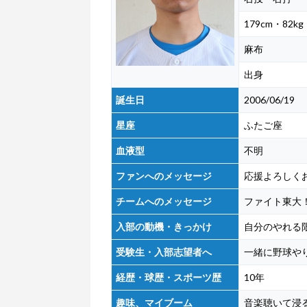
179cm・82kg
麻布
出身
誕生日
2006/06/19
星座
ふたご座
血液型
不明
ファンへのメッセージ
応援よろしく
チームへのメッセージ
ファイト東大
入部の動機・きっかけ
自分のやれる
受験生・入部志望者へ
一緒に野球や
経歴・球歴・スポーツ歴
10年
趣味、マイブーム
音楽聴いて浸