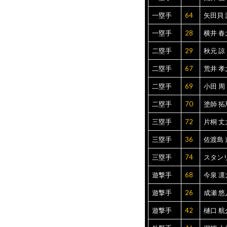
一塁手
64
矢田貝 
一塁手
28
横井 春
二塁手
29
秋元 諒
二塁手
67
荒井 孝
二塁手
69
小田 周
二塁手
70
塗師 拓
三塁手
72
片桐 丈
三塁手
36
佐渡島 
三塁手
74
スタン
遊撃手
68
今泉 凛
遊撃手
26
成瀬 悠
遊撃手
42
樋口 航