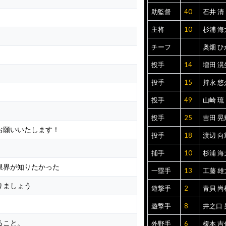
助監督
40
石井 清
主将
10
杉浦 海
チーフ
奥畑 ひ
投手
14
増田 滉
投手
15
持永 悠
投手
49
山崎 琉
投手
25
吉田 晃
お願いいたします！
投手
18
渡辺 向
！
捕手
10
杉浦 海
限界が知りたかった
一塁手
13
工藤 雄
りましょう
遊撃手
2
青貝 尚
遊撃手
8
井之口 
ること。
外野手
6
榎本 吉