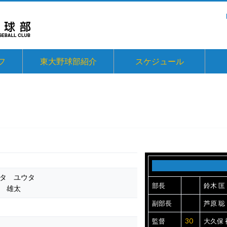
フ
東大野球部紹介
スケジュール
タ ユウタ
部長
鈴木 匡
 雄太
副部長
芦原 聡
監督
30
大久保 