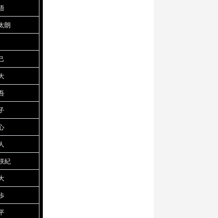
悟
太朗
己
大
吾
子
心
人
咲紀
大
歩
平