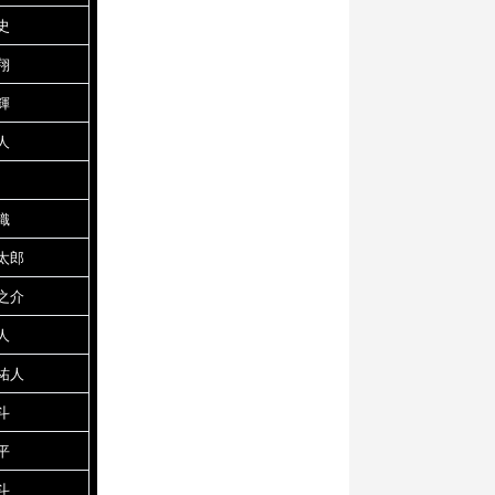
史
翔
輝
人
織
太郎
之介
人
祐人
斗
平
斗