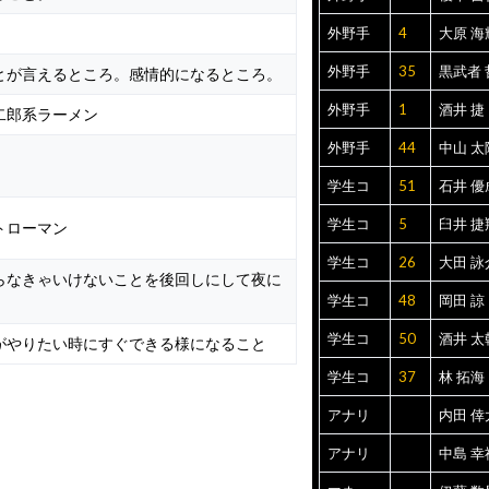
外野手
4
大原 海
外野手
35
黒武者 
とが言えるところ。感情的になるところ。
外野手
1
酒井 捷
二郎系ラーメン
外野手
44
中山 太
学生コ
51
石井 優
学生コ
5
臼井 捷
トローマン
学生コ
26
大田 詠
らなきゃいけないことを後回しにして夜に
学生コ
48
岡田 諒
学生コ
50
酒井 太
がやりたい時にすぐできる様になること
学生コ
37
林 拓海
アナリ
内田 倖
アナリ
中島 幸