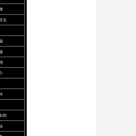
輝
哲太
陽
成
翔
介
幹
太郎
祐