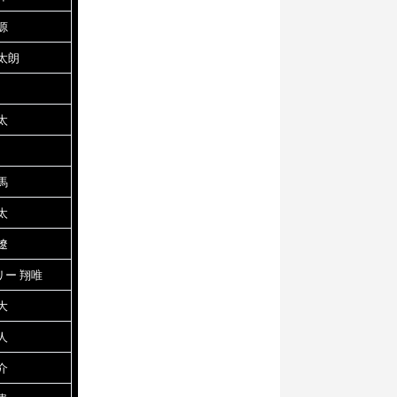
源
太朗
太
馬
太
遼
リー 翔唯
大
人
介