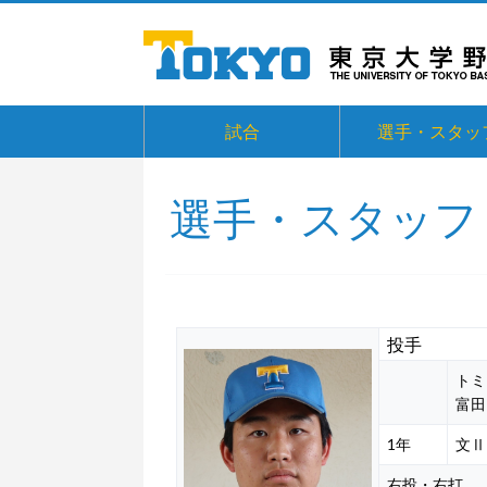
試合
選手・スタッ
選手・スタッフ
投手
トミ
富田
1年
文Ⅱ
右投・右打