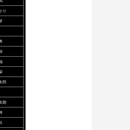
馬
かり
芽
希
弥
哉
栄
太郎
太朗
将
玖