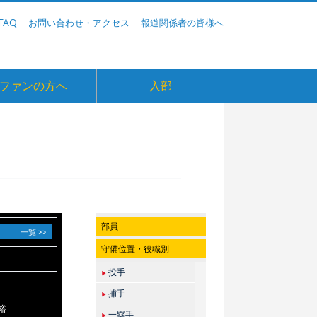
FAQ
お問い合わせ・アクセス
報道関係者の皆様へ
ファンの方へ
入部
部員
一覧 >>
守備位置・役職別
投手
▶
捕手
▶
裕
一塁手
▶