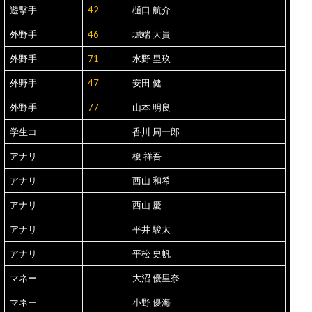
遊撃手
42
樋口 航介
外野手
46
堀端 大貴
外野手
71
水野 里玖
外野手
47
安田 健
外野手
77
山本 明良
学生コ
香川 周一郎
アナリ
榎 祥吾
アナリ
西山 和希
アナリ
西山 慶
アナリ
平井 駿太
アナリ
平松 史帆
マネー
大沼 優里奈
マネー
小野 優海