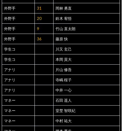
外野手
31
岡林 勇直
外野手
20
鈴木 宥悟
外野手
9
竹山 直太朗
外野手
36
藤原 快
学生コ
川又 玄己
学生コ
本岡 貢大
アナリ
片山 修吾
アナリ
寺嶋 桜子
アナリ
中井 一心
マネー
石田 遥人
マネー
堂埜 智咲紀
マネー
中村 祐大