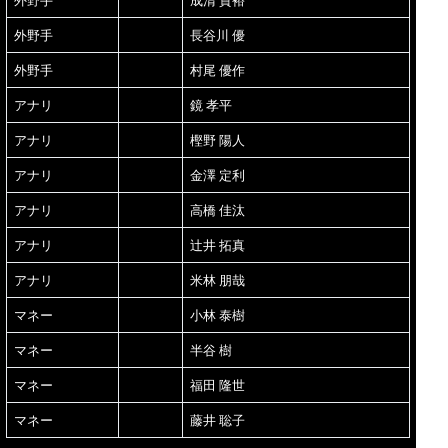
外野手
成清 貴裕
外野手
長谷川 優
外野手
村尾 優作
アナリ
鏡 孝平
アナリ
樫野 陽人
アナリ
金澤 定利
アナリ
高橋 佳汰
アナリ
辻井 拓真
アナリ
米林 朋哉
マネー
小林 泰樹
マネー
半谷 樹
マネー
福田 隆世
マネー
藤井 聡子