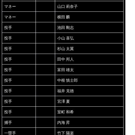
マネー
山口 莉奈子
マネー
横田 麟
投手
池田 剛志
投手
小山 喜弘
投手
杉山 太翼
投手
田中 邦人
投手
富田 雄太
投手
中根 慎士郎
投手
福井 克徳
投手
宮澤 夏
投手
室町 和希
捕手
内海 昇
一塁手
竹下 陽楽