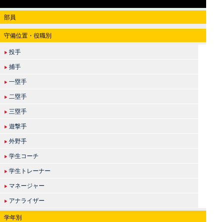
部員
守備位置・役職別
投手
▶
捕手
▶
一塁手
▶
二塁手
▶
三塁手
▶
遊撃手
▶
外野手
▶
学生コーチ
▶
学生トレーナー
▶
マネージャー
▶
アナライザー
▶
学年別