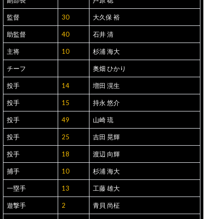
副部長
芦原 聡
監督
30
大久保 裕
助監督
40
石井 清
主将
10
杉浦 海大
チーフ
奥畑 ひかり
投手
14
増田 滉生
投手
15
持永 悠介
投手
49
山崎 琉
投手
25
吉田 晃輝
投手
18
渡辺 向輝
捕手
10
杉浦 海大
一塁手
13
工藤 雄大
遊撃手
2
青貝 尚柾