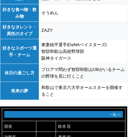
好きな食べ物・飲
そうめん
み物
好きなタレント・
ZAZY
異性のタイプ
東妻純平選手(DeNAベイスターズ)
好きなスポーツ選
智辯和歌山高校野球部
手・チーム
阪神タイガース
プロアマ問わず智辯和歌山OBがいるチーム
休日の過ごし方
の野球を見に行くこと
和歌山で東京六大学オールスターを開催す
将来の夢
ること
一覧 >>
部長
鈴木 匡