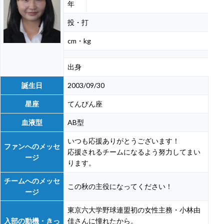
年
投・打
cm・kg
出身
誕生日
2003/09/30
星座
てんびん座
血液型
AB型
いつも応援ありがとうございます！
ファンへのメッセ
応援されるチームになるよう努力してまい
ージ
ります。
チームへのメッセ
この秋の主役になってください！
ージ
東京六大学野球連盟初の女性主務・小林由
入部の動機・きっ
佳さんに憧れたから。