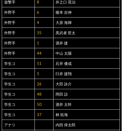
遊撃手
8
井之口 晃治
外野手
6
榎本 吉伸
外野手
4
大原 海輝
外野手
35
黒武者 哲太
外野手
1
酒井 捷
外野手
44
中山 太陽
学生コ
51
石井 優成
学生コ
5
臼井 捷翔
学生コ
26
大田 詠介
学生コ
48
岡田 諒
学生コ
50
酒井 太幹
学生コ
37
林 拓海
アナリ
内田 倖太郎