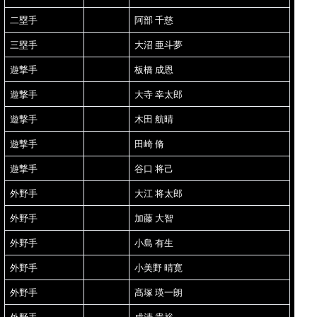
二塁手
阿部 千慈
三塁手
大沼 亜斗夢
遊撃手
板橋 成恩
遊撃手
大寺 幸太郎
遊撃手
木田 航晴
遊撃手
田崎 脩
遊撃手
谷口 将己
外野手
大江 将太郎
外野手
加藤 大智
外野手
小島 有生
外野手
小美野 晴寛
外野手
髙塚 瑛一朗