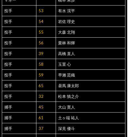
マネー
橋本 果歩
投手
53
有水 滉平
投手
54
岩佐 理史
投手
55
大森 北翔
投手
56
栗林 和輝
投手
39
高橋 直人
投手
58
玉置 心
投手
59
早瀨 芸織
投手
65
昼馬 康太郎
投手
32
松本 慎之介
捕手
45
大山 寛人
捕手
61
土ヶ端 祐人
捕手
37
深見 優斗