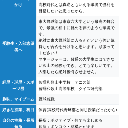
かけ
高校時代とは真逆ともいえる環境で勝利を
目指したいと思ったから。
東大野球部は東京六大学という最高の舞台
で、最強の相手に挑める夢のような環境で
す。
絶対に東大野球部に入るんだという強い気
受験生・入部志望
持ちが合否を分けると思います。頑張って
者へ
ください！
マネージャーは、普通の大学生にはできな
い沢山の経験ができ、とても楽しいです。
入部したら絶対後悔させません。
経歴・球歴・スポ
智辯和歌山中学校 テニス部
ーツ歴
智辯和歌山高等学校 クイズ研究部
趣味、マイブーム
野球観戦
好きな授業、科目
体育(高校時代野球部と同じ授業だったから)
自分の性格・長所
長所：ポジティブ・何でも楽しめる
短所
短所：ポンコツ・結構わがまま