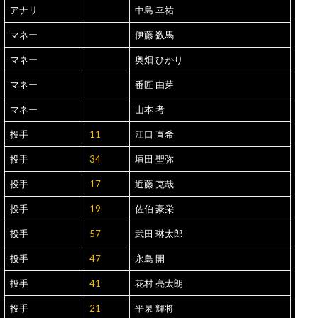
アナリ
中島 幸祐
マネー
伊藤 数馬
マネー
奥畑 ひかり
マネー
番匠 由芽
マネー
山本 考
投手
11
江口 直希
投手
34
垣田 聖弥
投手
17
近藤 克哉
投手
19
佐伯 豪栄
投手
57
武田 琳太郎
投手
47
永島 開
投手
41
花村 亮太朗
投手
21
平泉 輝将