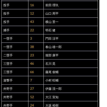
投手
16
前田 理玖
投手
12
山口 周平
投手
43
横山 景一
捕手
22
明石 健
一塁手
3
門田 涼平
一塁手
38
春山 雄一郎
二塁手
23
堀部 康平
三塁手
46
石川 晃
三塁手
66
藤尾 俊輔
遊撃手
7
小村 旺輔
外野手
27
伊藤 滉一郎
外野手
52
大江 宣知
外野手
24
大坂 裕樹