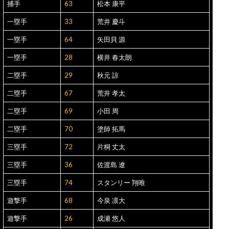
捕手
63
松本 康平
一塁手
33
荒井 慶斗
一塁手
64
矢田貝 源
一塁手
28
横井 春太朗
二塁手
29
秋元 諒
二塁手
67
荒井 孝太
二塁手
69
小田 周
二塁手
70
塗師 拓馬
三塁手
72
片桐 丈太
三塁手
36
佐渡島 遼
三塁手
74
スタンリー 翔唯
遊撃手
68
今泉 凛大
遊撃手
26
成瀬 悠人