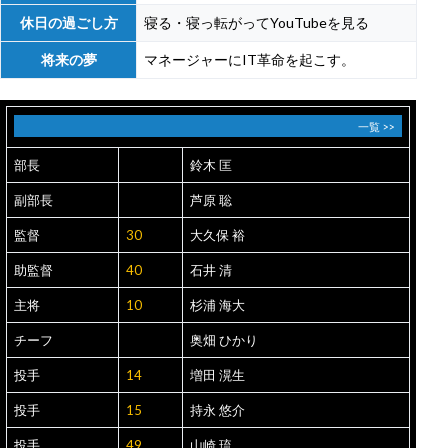
休日の過ごし方
寝る・寝っ転がってYouTubeを見る
将来の夢
マネージャーにIT革命を起こす。
一覧 >>
部長
鈴木 匡
副部長
芦原 聡
監督
30
大久保 裕
助監督
40
石井 清
主将
10
杉浦 海大
チーフ
奥畑 ひかり
投手
14
増田 滉生
投手
15
持永 悠介
投手
49
山崎 琉