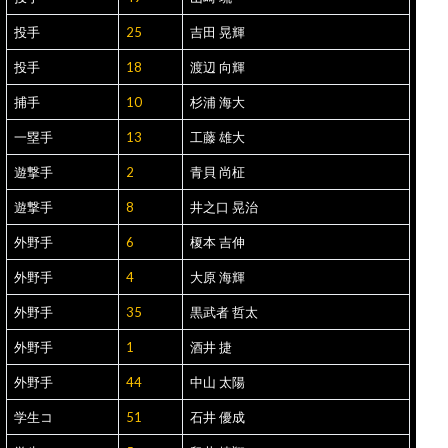
投手
25
吉田 晃輝
投手
18
渡辺 向輝
捕手
10
杉浦 海大
一塁手
13
工藤 雄大
遊撃手
2
青貝 尚柾
遊撃手
8
井之口 晃治
外野手
6
榎本 吉伸
外野手
4
大原 海輝
外野手
35
黒武者 哲太
外野手
1
酒井 捷
外野手
44
中山 太陽
学生コ
51
石井 優成