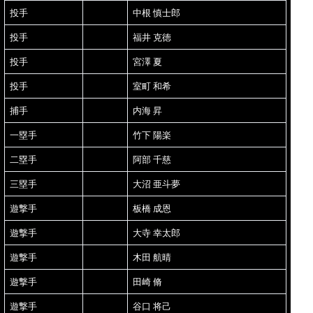
投手
中根 慎士郎
投手
福井 克徳
投手
宮澤 夏
投手
室町 和希
捕手
内海 昇
一塁手
竹下 陽楽
二塁手
阿部 千慈
三塁手
大沼 亜斗夢
遊撃手
板橋 成恩
遊撃手
大寺 幸太郎
遊撃手
木田 航晴
遊撃手
田崎 脩
遊撃手
谷口 将己