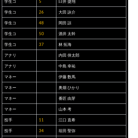
学生コ
5
臼井 捷翔
学生コ
26
大田 詠介
学生コ
48
岡田 諒
学生コ
50
酒井 太幹
学生コ
37
林 拓海
アナリ
内田 倖太郎
アナリ
中島 幸祐
マネー
伊藤 数馬
マネー
奥畑 ひかり
マネー
番匠 由芽
マネー
山本 考
投手
11
江口 直希
投手
34
垣田 聖弥