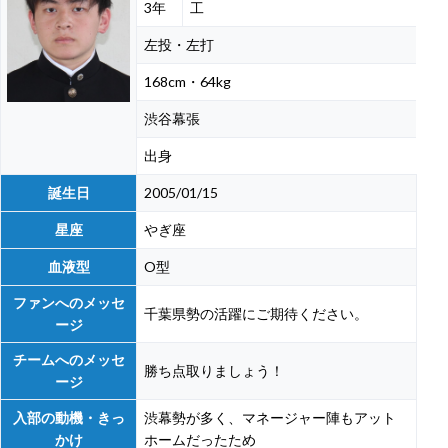
3年
工
左投・左打
168cm・64kg
渋谷幕張
出身
誕生日
2005/01/15
星座
やぎ座
血液型
O型
ファンへのメッセ
千葉県勢の活躍にご期待ください。
ージ
チームへのメッセ
勝ち点取りましょう！
ージ
入部の動機・きっ
渋幕勢が多く、マネージャー陣もアット
かけ
ホームだったため