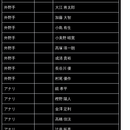
外野手
大江 将太郎
外野手
加藤 大智
外野手
小島 有生
外野手
小美野 晴寛
外野手
髙塚 瑛一朗
外野手
成清 貴裕
外野手
長谷川 優
外野手
村尾 優作
アナリ
鏡 孝平
アナリ
樫野 陽人
アナリ
金澤 定利
アナリ
高橋 佳汰
アナリ
辻井 拓真