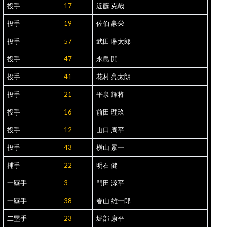
投手
17
近藤 克哉
投手
19
佐伯 豪栄
投手
57
武田 琳太郎
投手
47
永島 開
投手
41
花村 亮太朗
投手
21
平泉 輝将
投手
16
前田 理玖
投手
12
山口 周平
投手
43
横山 景一
捕手
22
明石 健
一塁手
3
門田 涼平
一塁手
38
春山 雄一郎
二塁手
23
堀部 康平