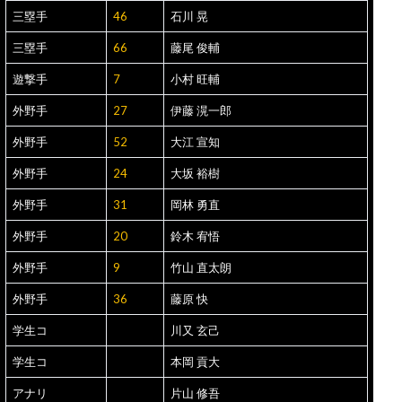
三塁手
46
石川 晃
三塁手
66
藤尾 俊輔
遊撃手
7
小村 旺輔
外野手
27
伊藤 滉一郎
外野手
52
大江 宣知
外野手
24
大坂 裕樹
外野手
31
岡林 勇直
外野手
20
鈴木 宥悟
外野手
9
竹山 直太朗
外野手
36
藤原 快
学生コ
川又 玄己
学生コ
本岡 貢大
アナリ
片山 修吾