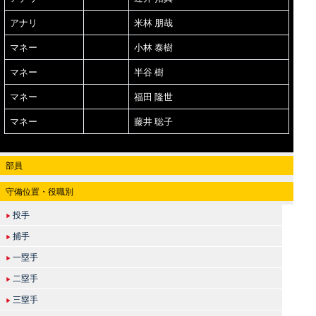
アナリ
米林 朋哉
マネー
小林 泰樹
マネー
半谷 樹
マネー
福田 隆世
マネー
藤井 聡子
部員
守備位置・役職別
投手
▶
捕手
▶
一塁手
▶
二塁手
▶
三塁手
▶