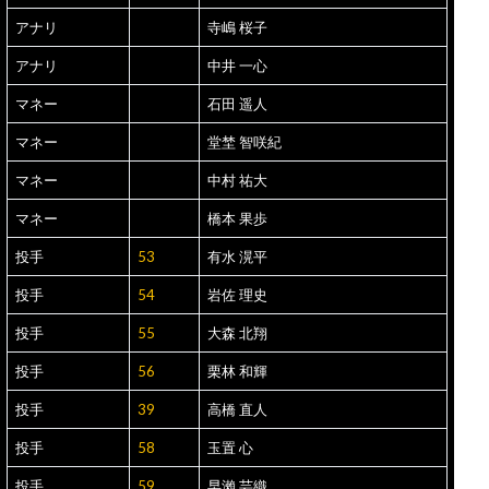
アナリ
寺嶋 桜子
アナリ
中井 一心
マネー
石田 遥人
マネー
堂埜 智咲紀
マネー
中村 祐大
マネー
橋本 果歩
投手
53
有水 滉平
投手
54
岩佐 理史
投手
55
大森 北翔
投手
56
栗林 和輝
投手
39
高橋 直人
投手
58
玉置 心
投手
59
早瀨 芸織