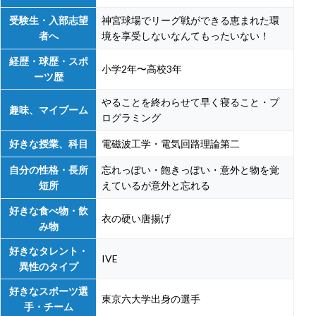
受験生・入部志望
神宮球場でリーグ戦ができる恵まれた環
者へ
境を享受しないなんてもったいない！
経歴・球歴・スポ
小学2年〜高校3年
ーツ歴
やることを終わらせて早く寝ること・プ
趣味、マイブーム
ログラミング
好きな授業、科目
電磁波工学・電気回路理論第二
自分の性格・長所
忘れっぽい・飽きっぽい・意外と物を覚
短所
えているが意外と忘れる
好きな食べ物・飲
衣の硬い唐揚げ
み物
好きなタレント・
IVE
異性のタイプ
好きなスポーツ選
東京六大学出身の選手
手・チーム