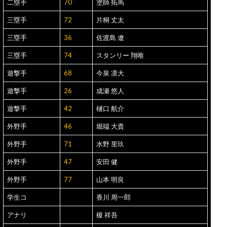
二塁手
70
塗師 拓馬
三塁手
72
片桐 丈太
三塁手
36
佐渡島 遼
三塁手
74
スタンリー 翔唯
遊撃手
68
今泉 凛大
遊撃手
26
成瀬 悠人
遊撃手
42
樋口 航介
外野手
46
堀端 大貴
外野手
71
水野 里玖
外野手
47
安田 健
外野手
77
山本 明良
学生コ
香川 周一郎
アナリ
榎 祥吾