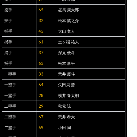
投手
65
昼馬 康太郎
投手
32
松本 慎之介
捕手
45
大山 寛人
捕手
61
土ヶ端 祐人
捕手
37
深見 優斗
捕手
63
松本 康平
一塁手
33
荒井 慶斗
一塁手
64
矢田貝 源
一塁手
28
横井 春太朗
二塁手
29
秋元 諒
二塁手
67
荒井 孝太
二塁手
69
小田 周