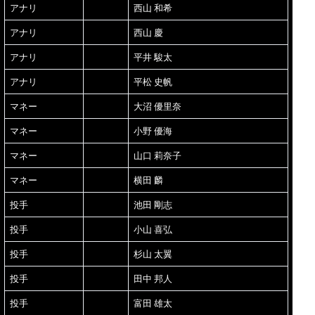
アナリ
西山 和希
アナリ
西山 慶
アナリ
平井 駿太
アナリ
平松 史帆
マネー
大沼 優里奈
マネー
小野 優海
マネー
山口 莉奈子
マネー
横田 麟
投手
池田 剛志
投手
小山 喜弘
投手
杉山 太翼
投手
田中 邦人
投手
富田 雄太