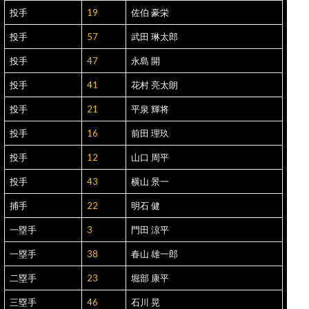
投手
19
佐伯 豪栄
投手
57
武田 琳太郎
投手
47
永島 開
投手
41
花村 亮太朗
投手
21
平泉 輝将
投手
16
前田 理玖
投手
12
山口 周平
投手
43
横山 景一
捕手
22
明石 健
一塁手
3
門田 涼平
一塁手
38
春山 雄一郎
二塁手
23
堀部 康平
三塁手
46
石川 晃