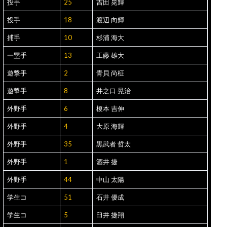
投手
25
吉田 晃輝
投手
18
渡辺 向輝
捕手
10
杉浦 海大
一塁手
13
工藤 雄大
遊撃手
2
青貝 尚柾
遊撃手
8
井之口 晃治
外野手
6
榎本 吉伸
外野手
4
大原 海輝
外野手
35
黒武者 哲太
外野手
1
酒井 捷
外野手
44
中山 太陽
学生コ
51
石井 優成
学生コ
5
臼井 捷翔