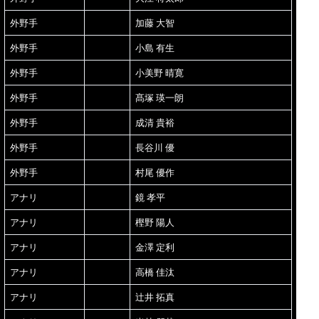
外野手
加藤 大智
外野手
小島 有生
外野手
小美野 晴寛
外野手
髙塚 瑛一朗
外野手
成清 貴裕
外野手
長谷川 優
外野手
村尾 優作
アナリ
鏡 孝平
アナリ
樫野 陽人
アナリ
金澤 定利
アナリ
高橋 佳汰
アナリ
辻井 拓真