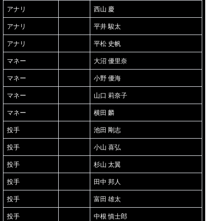
アナリ
西山 慶
アナリ
平井 駿太
アナリ
平松 史帆
マネー
大沼 優里奈
マネー
小野 優海
マネー
山口 莉奈子
マネー
横田 麟
投手
池田 剛志
投手
小山 喜弘
投手
杉山 太翼
投手
田中 邦人
投手
富田 雄太
投手
中根 慎士郎