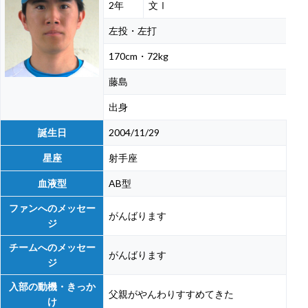
2年
文Ⅰ
左投・左打
170cm・72kg
藤島
出身
誕生日
2004/11/29
星座
射手座
血液型
AB型
ファンへのメッセー
がんばります
ジ
チームへのメッセー
がんばります
ジ
入部の動機・きっか
父親がやんわりすすめてきた
け