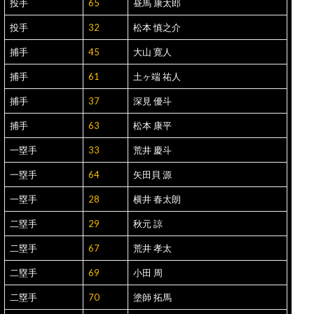
投手
65
昼馬 康太郎
投手
32
松本 慎之介
捕手
45
大山 寛人
捕手
61
土ヶ端 祐人
捕手
37
深見 優斗
捕手
63
松本 康平
一塁手
33
荒井 慶斗
一塁手
64
矢田貝 源
一塁手
28
横井 春太朗
二塁手
29
秋元 諒
二塁手
67
荒井 孝太
二塁手
69
小田 周
二塁手
70
塗師 拓馬