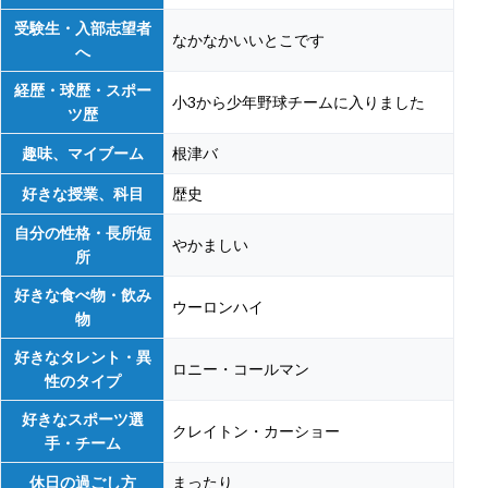
受験生・入部志望者
なかなかいいとこです
へ
経歴・球歴・スポー
小3から少年野球チームに入りました
ツ歴
趣味、マイブーム
根津バ
好きな授業、科目
歴史
自分の性格・長所短
やかましい
所
好きな食べ物・飲み
ウーロンハイ
物
好きなタレント・異
ロニー・コールマン
性のタイプ
好きなスポーツ選
クレイトン・カーショー
手・チーム
休日の過ごし方
まったり