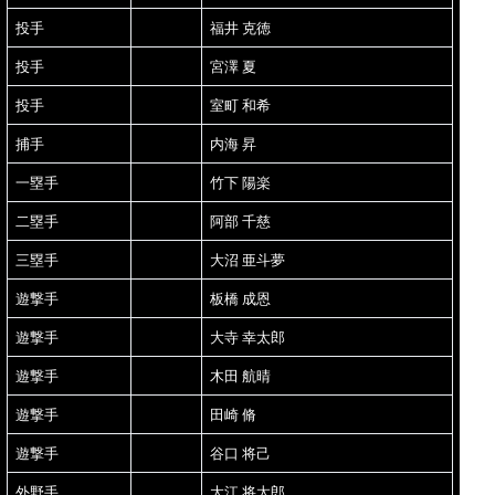
投手
福井 克徳
投手
宮澤 夏
投手
室町 和希
捕手
内海 昇
一塁手
竹下 陽楽
二塁手
阿部 千慈
三塁手
大沼 亜斗夢
遊撃手
板橋 成恩
遊撃手
大寺 幸太郎
遊撃手
木田 航晴
遊撃手
田崎 脩
遊撃手
谷口 将己
外野手
大江 将太郎