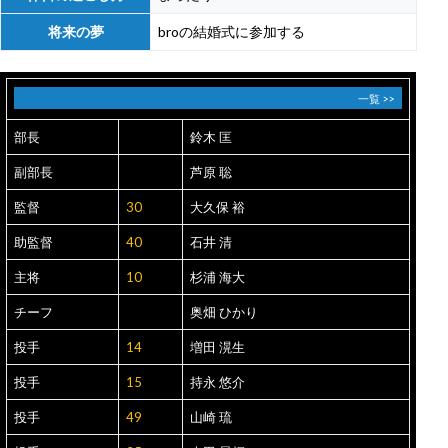
将来の夢
broの結婚式に参加する
一覧 >>
部長
鈴木 匡
副部長
芦原 聡
監督
30
大久保 裕
助監督
40
石井 清
主将
10
杉浦 海大
チーフ
奥畑 ひかり
投手
14
増田 滉生
投手
15
持永 悠介
投手
49
山崎 琉