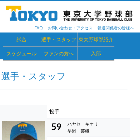
FAQ
お問い合わせ・アクセス
報道関係者の皆様へ
試合
選手・スタッフ
東大野球部紹介
スケジュール
ファンの方へ
入部
選手・スタッフ
投手
59
ハヤセ キオリ
早瀨 芸織