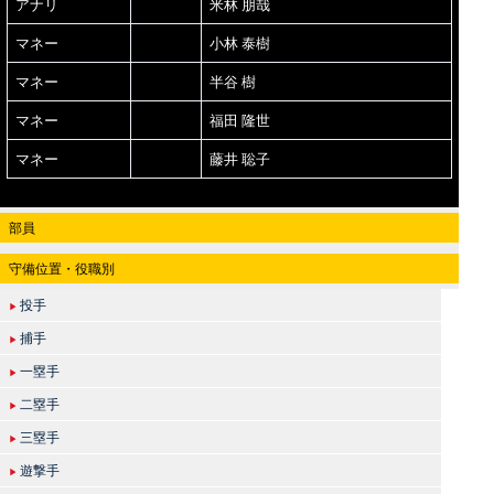
アナリ
米林 朋哉
マネー
小林 泰樹
マネー
半谷 樹
マネー
福田 隆世
マネー
藤井 聡子
部員
守備位置・役職別
投手
▶
捕手
▶
一塁手
▶
二塁手
▶
三塁手
▶
遊撃手
▶