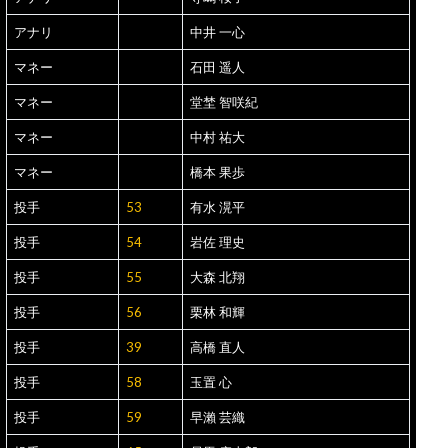
アナリ
中井 一心
マネー
石田 遥人
マネー
堂埜 智咲紀
マネー
中村 祐大
マネー
橋本 果歩
投手
53
有水 滉平
投手
54
岩佐 理史
投手
55
大森 北翔
投手
56
栗林 和輝
投手
39
高橋 直人
投手
58
玉置 心
投手
59
早瀨 芸織