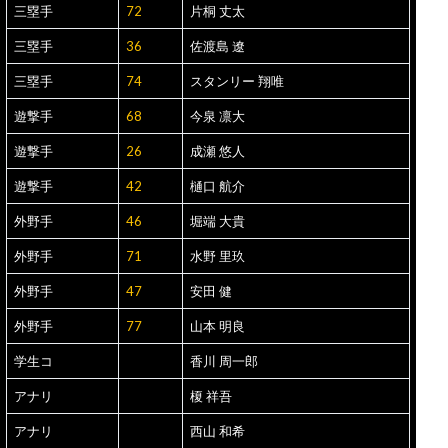
三塁手
72
片桐 丈太
三塁手
36
佐渡島 遼
三塁手
74
スタンリー 翔唯
遊撃手
68
今泉 凛大
遊撃手
26
成瀬 悠人
遊撃手
42
樋口 航介
外野手
46
堀端 大貴
外野手
71
水野 里玖
外野手
47
安田 健
外野手
77
山本 明良
学生コ
香川 周一郎
アナリ
榎 祥吾
アナリ
西山 和希