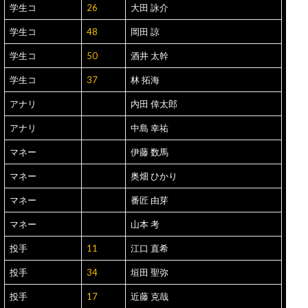
学生コ
26
大田 詠介
学生コ
48
岡田 諒
学生コ
50
酒井 太幹
学生コ
37
林 拓海
アナリ
内田 倖太郎
アナリ
中島 幸祐
マネー
伊藤 数馬
マネー
奥畑 ひかり
マネー
番匠 由芽
マネー
山本 考
投手
11
江口 直希
投手
34
垣田 聖弥
投手
17
近藤 克哉