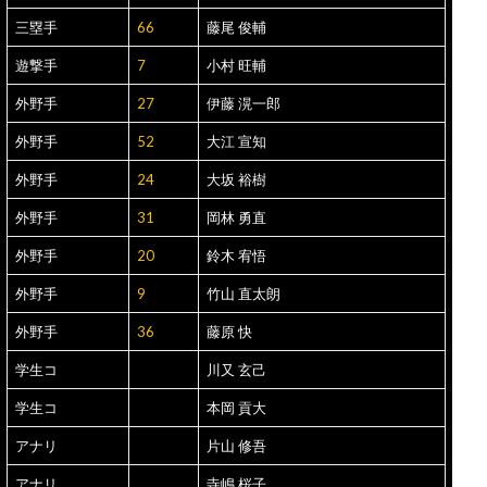
三塁手
66
藤尾 俊輔
遊撃手
7
小村 旺輔
外野手
27
伊藤 滉一郎
外野手
52
大江 宣知
外野手
24
大坂 裕樹
外野手
31
岡林 勇直
外野手
20
鈴木 宥悟
外野手
9
竹山 直太朗
外野手
36
藤原 快
学生コ
川又 玄己
学生コ
本岡 貢大
アナリ
片山 修吾
アナリ
寺嶋 桜子